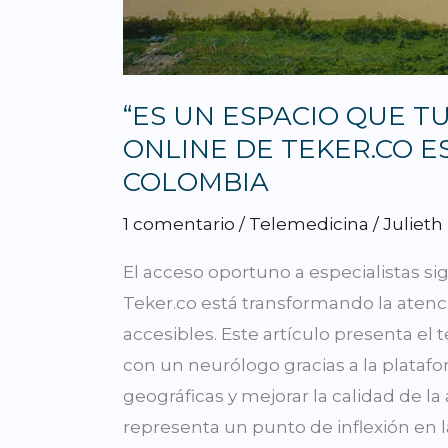
EL
ACCESO
A
LA
“ES UN ESPACIO QUE T
ATENCIÓN
ONLINE DE TEKER.CO E
MÉDICA
COLOMBIA
EN
1 comentario
/
Telemedicina
/
Julieth
COLOMBIA
El acceso oportuno a especialistas si
Teker.co está transformando la atenci
accesibles. Este artículo presenta el 
con un neurólogo gracias a la platafo
geográficas y mejorar la calidad de la
representa un punto de inflexión en 