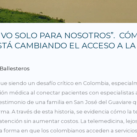
UVO SOLO PARA NOSOTROS”. CÓ
STÁ CAMBIANDO EL ACCESO A L
 Ballesteros
gue siendo un desafío crítico en Colombia, especial
ón médica al conectar pacientes con especialistas a
testimonio de una familia en San José del Guaviare q
rma. A través de esta historia, se evidencia cómo la 
 atención sin aumentar costos. La telemedicina, lejo
la forma en que los colombianos acceden a servicio