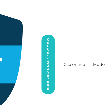
C
A
Ll
U
S
:
1
2
Cita online
Model
3
4
5
6
7
8
9
0