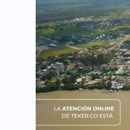
ESPACIO
QUE
TUVO
SOLO
PARA
NOSOTROS”.
CÓMO
LA
ATENCIÓN
ONLINE
DE
TEKER.CO
ESTÁ
CAMBIANDO