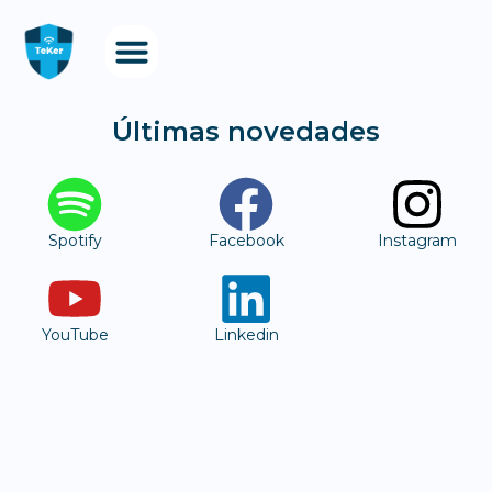
Modelo GIRiS
Ingreso App
Te Acompaño Vive al 100
Últimas novedades
Spotify
Facebook
Instagram
YouTube
Linkedin