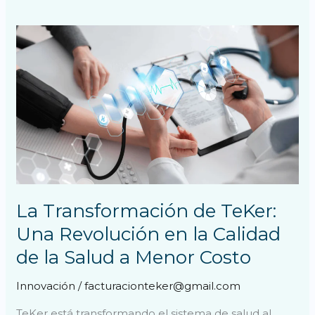
La
Transformación
de
TeKer:
Una
Revolución
en
la
Calidad
de
La Transformación de TeKer:
la
Una Revolución en la Calidad
Salud
de la Salud a Menor Costo
a
Menor
Innovación
/
facturacionteker@gmail.com
Costo
TeKer está transformando el sistema de salud al