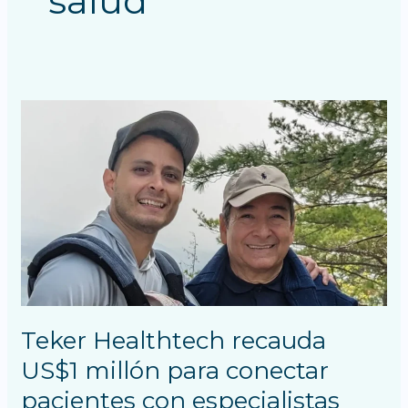
salud
Teker
Healthtech
recauda
US$1
millón
para
conectar
pacientes
con
especialistas
Teker Healthtech recauda
US$1 millón para conectar
pacientes con especialistas