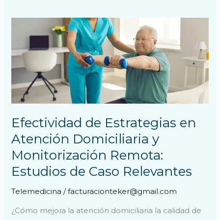
Efectividad
de
Estrategias
en
Atención
Domiciliaria
y
Monitorización
Efectividad de Estrategias en
Remota:
Atención Domiciliaria y
Estudios
Monitorización Remota:
de
Estudios de Caso Relevantes
Caso
Relevantes
Telemedicina
/
facturacionteker@gmail.com
¿Cómo mejora la atención domiciliaria la calidad de