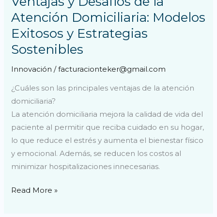
Ventajas y Desafíos de la
Exitosos
Atención Domiciliaria: Modelos
y
Exitosos y Estrategias
Estrategias
Sostenibles
Sostenibles
Innovación
/
facturacionteker@gmail.com
¿Cuáles son las principales ventajas de la atención
domiciliaria?
La atención domiciliaria mejora la calidad de vida del
paciente al permitir que reciba cuidado en su hogar,
lo que reduce el estrés y aumenta el bienestar físico
y emocional. Además, se reducen los costos al
minimizar hospitalizaciones innecesarias.
Read More »