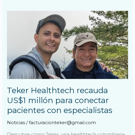
Teker
Healthtech
recauda
US$1
millón
para
conectar
pacientes
con
especialistas
Teker Healthtech recauda
US$1 millón para conectar
pacientes con especialistas
Noticias
/
facturacionteker@gmail.com
Descubre cómo Teker, una healthtech colombiana,