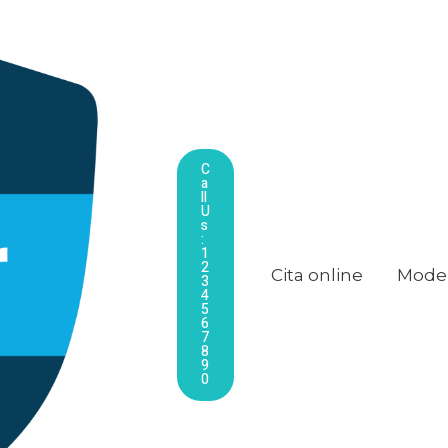
C
A
Ll
U
S
:
1
2
Cita online
Model
3
4
5
6
7
8
9
0